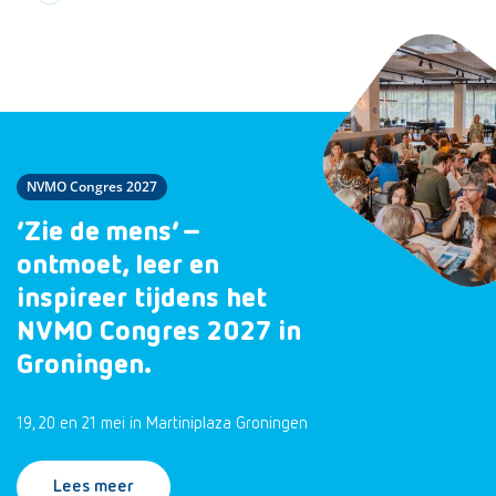
NVMO Congres 2027
‘Zie de mens’ –
ontmoet, leer en
inspireer tijdens het
NVMO Congres 2027 in
Groningen.
19, 20 en 21 mei in Martiniplaza Groningen
Lees meer