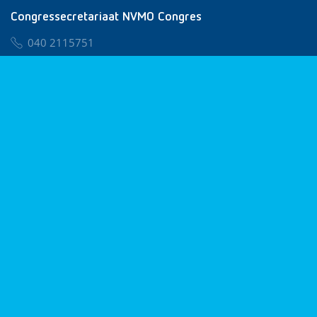
Congressecretariaat NVMO Congres
040 2115751
nvmo@congresservice.nl
Lid worden van NVMO
Privacy & Cookies
Algemene Voorwaarden
Klachtenregeling
© 2026 NVMO
Realisatie door
BUROTIJS