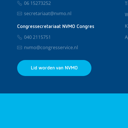
06 15273252
T
secretariaat@nvmo.nl
W
K
Congressecretariaat NVMO Congres
040 2115751
A
nvmo@congresservice.nl
Lid worden van NVMO
© 2026 NVMO
Privacy & Cookies
Algemene Voo