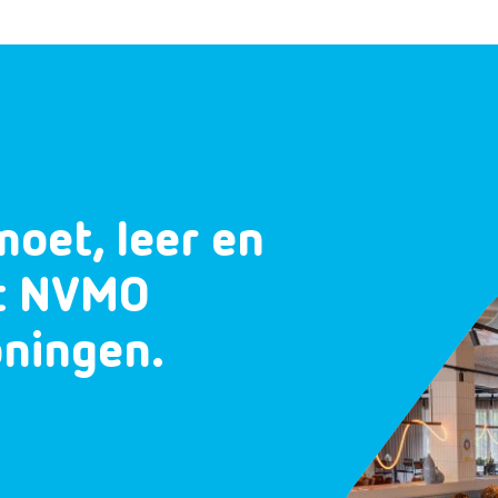
moet, leer en
et NVMO
oningen.