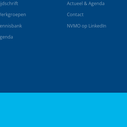
ijdschrift
Actueel & Agenda
erkgroepen
Contact
ennisbank
NVMO op LinkedIn
genda
rwaarden
Klachtenregeling
Realisatie door
BUROTIJS