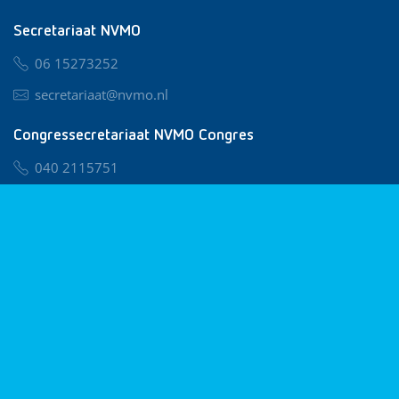
Secretariaat NVMO
06 15273252
secretariaat@nvmo.nl
Congressecretariaat NVMO Congres
040 2115751
nvmo@congresservice.nl
Lid worden van NVMO
Privacy & Cookies
Algemene Voorwaarden
Klachtenregeling
© 2026 NVMO
Realisatie door
BUROTIJS