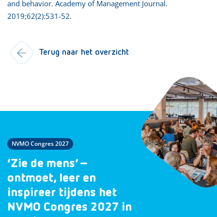
and behavior. Academy of Management Journal.
2019;62(2):531-52.
Terug naar het overzicht
NVMO Congres 2027
‘Zie de mens’ –
ontmoet, leer en
inspireer tijdens het
NVMO Congres 2027 in