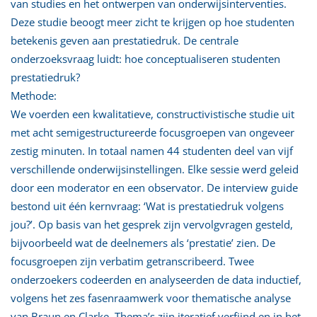
van studies en het ontwerpen van onderwijsinterventies.
Deze studie beoogt meer zicht te krijgen op hoe studenten
betekenis geven aan prestatiedruk. De centrale
onderzoeksvraag luidt: hoe conceptualiseren studenten
prestatiedruk?
Methode:
We voerden een kwalitatieve, constructivistische studie uit
met acht semigestructureerde focusgroepen van ongeveer
zestig minuten. In totaal namen 44 studenten deel van vijf
verschillende onderwijsinstellingen. Elke sessie werd geleid
door een moderator en een observator. De interview guide
bestond uit één kernvraag: ‘Wat is prestatiedruk volgens
jou?’. Op basis van het gesprek zijn vervolgvragen gesteld,
bijvoorbeeld wat de deelnemers als ‘prestatie’ zien. De
focusgroepen zijn verbatim getranscribeerd. Twee
onderzoekers codeerden en analyseerden de data inductief,
volgens het zes fasenraamwerk voor thematische analyse
van Braun en Clarke. Thema’s zijn iteratief verfijnd en in het