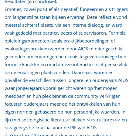
Resultaten (en conclusie):
Emoties, zowel positief als negatief, fungeerden als triggers
om langer stil te staan bij een ervaring. Deze reflectie vond
meestal achteraf plaats, via een interne dialoog, en werd
vaak gedeeld met partner, peers of supervisoren. Formele
opleidingsmomenten (zoals praktijkbeoordelingen of
evaluatiegesprekken) werden door AIOS minder geschikt
gevonden om ervaringen betekenis te geven vanwege hun
formele karakter en omdat deze interacties niet per se vlak
na de ervaringen plaatsvonden. Daarnaast waren er
opvallende verschillen tussen jongere- en ouderejaars AIOS:
waar jongerejaars vooral gericht waren op ‘het mogen
meedoen’ en hun plek binnen de community verkrijgen,
focusten ouderejaars meer op het ontwikkelen van hun
eigen normen gebaseerd op hun persoonlijke waarden. In
lijn met sociologische literatuur bleken <i>structure</i> en
<i>agency</i> cruciaal voor de PIF van AIOS.
<i>Structure</i> omvat de kaders van de opleiding,