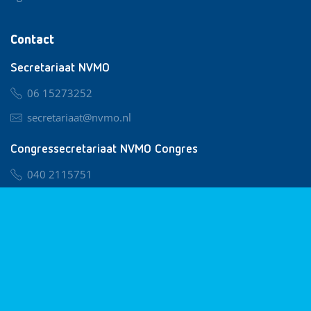
Contact
Secretariaat NVMO
06 15273252
secretariaat@nvmo.nl
Congressecretariaat NVMO Congres
040 2115751
nvmo@congresservice.nl
Lid worden van NVMO
Privacy & Cookies
Algemene Voorwaarden