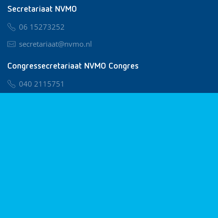
Secretariaat NVMO
06 15273252
secretariaat@nvmo.nl
Congressecretariaat NVMO Congres
040 2115751
nvmo@congresservice.nl
Lid worden van NVMO
Privacy & Cookies
Algemene Voorwaarden
Klachtenregeling
© 2026 NVMO
Realisatie door
BUROTIJS