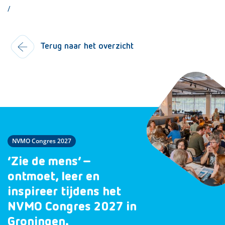
/
Terug naar het overzicht
NVMO Congres 2027
‘Zie de mens’ –
ontmoet, leer en
inspireer tijdens het
NVMO Congres 2027 in
Groningen.