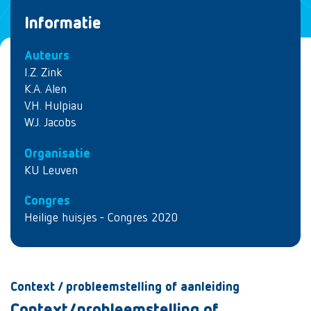
Informatie
Auteurs
I.Z. Zink
K.A. Alen
V.H. Hulpiau
W.J. Jacobs
Organisatie
KU Leuven
Congres
Heilige huisjes - Congres 2020
Context / probleemstelling of aanleiding
Context/probleemstelling of