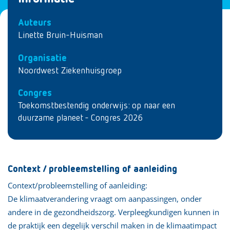
Auteurs
Linette Bruin-Huisman
Organisatie
Noordwest Ziekenhuisgroep
Congres
Toekomstbestendig onderwijs: op naar een
duurzame planeet - Congres 2026
Context / probleemstelling of aanleiding
Context/probleemstelling of aanleiding:
De klimaatverandering vraagt om aanpassingen, onder
andere in de gezondheidszorg. Verpleegkundigen kunnen in
de praktijk een degelijk verschil maken in de klimaatimpact