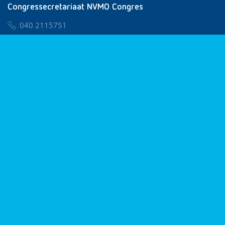
Congressecretariaat NVMO Congres
040 2115751
nvmo@congresservice.nl
Lid worden van NVMO
Privacy & Cookies
Algemene Voorwaarden
Klachtenregeling
© 2026 NVMO
Realisatie door
BUROTIJS