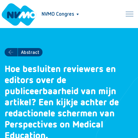
NVMO Congres
Abstract
Hoe besluiten reviewers en
editors over de
publiceerbaarheid van mijn
artikel? Een kijkje achter de
redactionele schermen van
Perspectives on Medical
Education.