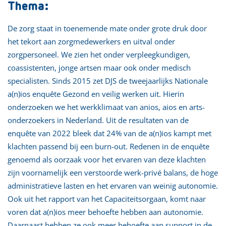
Thema:
De zorg staat in toenemende mate onder grote druk door
het tekort aan zorgmedewerkers en uitval onder
zorgpersoneel. We zien het onder verpleegkundigen,
coassistenten, jonge artsen maar ook onder medisch
specialisten. Sinds 2015 zet DJS de tweejaarlijks Nationale
a(n)ios enquête Gezond en veilig werken uit. Hierin
onderzoeken we het werkklimaat van anios, aios en arts-
onderzoekers in Nederland. Uit de resultaten van de
enquête van 2022 bleek dat 24% van de a(n)ios kampt met
klachten passend bij een burn-out. Redenen in de enquête
genoemd als oorzaak voor het ervaren van deze klachten
zijn voornamelijk een verstoorde werk-privé balans, de hoge
administratieve lasten en het ervaren van weinig autonomie.
Ook uit het rapport van het Capaciteitsorgaan, komt naar
voren dat a(n)ios meer behoefte hebben aan autonomie.
Daarnaast hebben ze ook meer behoefte aan support in de