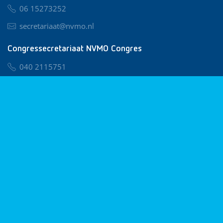
06 15273252
secretariaat@nvmo.nl
Congressecretariaat NVMO Congres
040 2115751
nvmo@congresservice.nl
Lid worden van NVMO
Privacy & Cookies
Algemene Voorwaarden
Klachtenregeling
© 2026 NVMO
Realisatie door
BUROTIJS