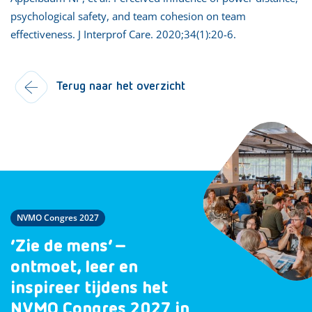
psychological safety, and team cohesion on team
effectiveness. J Interprof Care. 2020;34(1):20-6.
Terug naar het overzicht
NVMO Congres 2027
‘Zie de mens’ –
ontmoet, leer en
inspireer tijdens het
NVMO Congres 2027 in