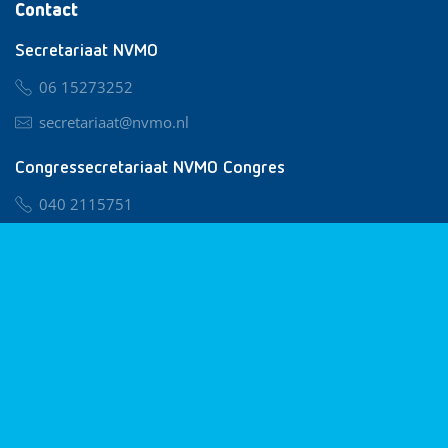
Contact
Secretariaat NVMO
06 15273252
secretariaat@nvmo.nl
Congressecretariaat NVMO Congres
040 2115751
nvmo@congresservice.nl
Lid worden van NVMO
Privacy & Cookies
Algemene Voorwaarden
Klachtenregeling
© 2026 NVMO
Realisatie door
BUROTIJS