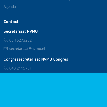
Agenda
Contact
Secretariaat NVMO
06 15273252
secretariaat@nvmo.nl
Congressecretariaat NVMO Congres
040 2115751
nvmo@congresservice.nl
Lid worden van NVMO