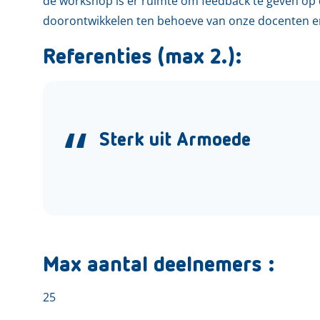
de workshop is er ruimte om feedback te geven o
doorontwikkelen ten behoeve van onze docenten e
Referenties (max 2.):
Sterk uit Armoede
Max aantal deelnemers :
25