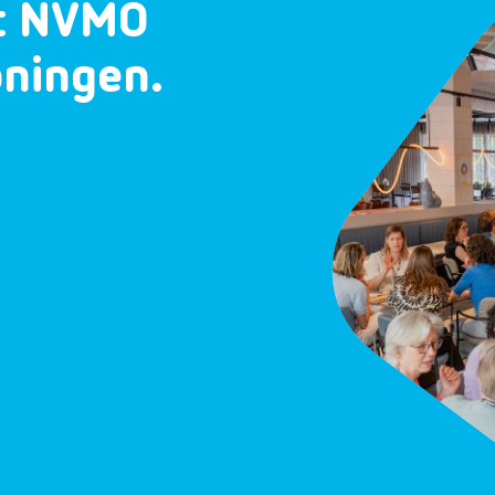
et NVMO
oningen.