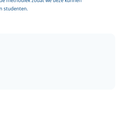
p de methodiek zodat we deze kunnen
n studenten.