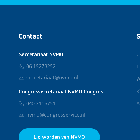
Contact
S
C
Secretariaat NVMO
06 15273252
T
secretariaat@nvmo.nl
W
K
Congressecretariaat NVMO Congres
040 2115751
A
nvmo@congresservice.nl
Lid worden van NVMO