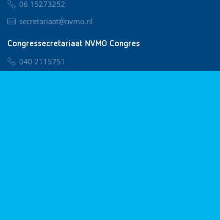
06 15273252
secretariaat@nvmo.nl
Congressecretariaat NVMO Congres
040 2115751
nvmo@congresservice.nl
Lid worden van NVMO
Privacy & Cookies
Algemene Voorwaarden
Klachtenregeling
© 2026 NVMO
Realisatie door
BUROTIJS