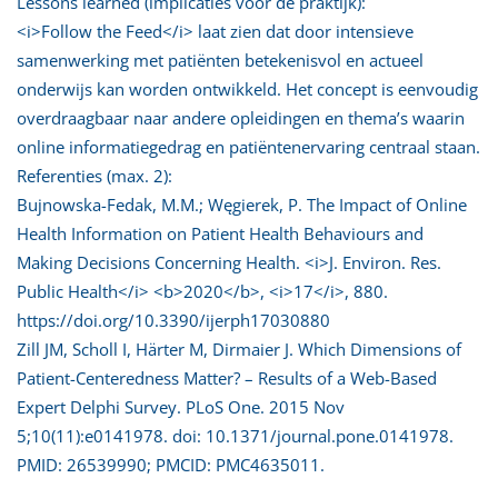
Lessons learned (implicaties voor de praktijk):
<i>Follow the Feed</i> laat zien dat door intensieve
samenwerking met patiënten betekenisvol en actueel
onderwijs kan worden ontwikkeld. Het concept is eenvoudig
overdraagbaar naar andere opleidingen en thema’s waarin
online informatiegedrag en patiëntenervaring centraal staan.
Referenties (max. 2):
Bujnowska-Fedak, M.M.; Węgierek, P. The Impact of Online
Health Information on Patient Health Behaviours and
Making Decisions Concerning Health. <i>J. Environ. Res.
Public Health</i> <b>2020</b>, <i>17</i>, 880.
https://doi.org/10.3390/ijerph17030880
Zill JM, Scholl I, Härter M, Dirmaier J. Which Dimensions of
Patient-Centeredness Matter? – Results of a Web-Based
Expert Delphi Survey. PLoS One. 2015 Nov
5;10(11):e0141978. doi: 10.1371/journal.pone.0141978.
PMID: 26539990; PMCID: PMC4635011.