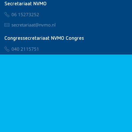
Secretariaat NVMO
06 15273252
secretariaat@nvmo.nl
Congressecretariaat NVMO Congres
040 2115751
nvmo@congresservice.nl
Lid worden van NVMO
Privacy & Cookies
Algemene Voorwaarden
Klachtenregeling
© 2026 NVMO
Realisatie door
BUROTIJS