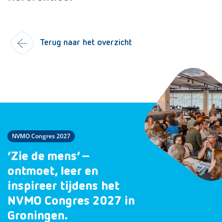
Terug naar het overzicht
NVMO Congres 2027
‘Zie de mens’ –
ontmoet, leer en
inspireer tijdens het
NVMO Congres 2027 in
Groningen.