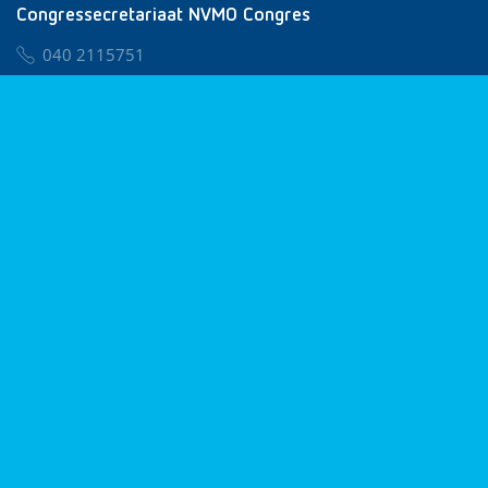
Congressecretariaat NVMO Congres
040 2115751
nvmo@congresservice.nl
Lid worden van NVMO
Privacy & Cookies
Algemene Voorwaarden
Klachtenregeling
© 2026 NVMO
Realisatie door
BUROTIJS