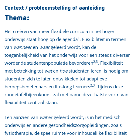
Context / probleemstelling of aanleiding
Thema:
Het creëren van meer flexibele curricula in het hoger
1
onderwijs staat hoog op de agenda
. Flexibiliteit in termen
van
wanneer
en
waar
geleerd wordt, kan de
toegankelijkheid van het onderwijs voor een steeds diverser
2,3
wordende studentenpopulatie bevorderen
. Flexibiliteit
met betrekking tot
wat
en
hoe
studenten leren, is nodig om
studenten zich te laten ontwikkelen tot adaptieve
2,3
beroepsbeoefenaars en life-long learners
. Tijdens deze
rondetafelbijeenkomst zal met name deze laatste vorm van
flexibiliteit centraal staan.
Ten aanzien van
wat
er geleerd wordt, is in het medisch
onderwijs en andere gezondheidszorgopleidingen, zoals
fysiotherapie, de speelruimte voor inhoudelijke flexibiliteit