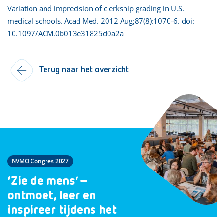
Variation and imprecision of clerkship grading in U.S.
medical schools. Acad Med. 2012 Aug;87(8):1070-6. doi:
10.1097/ACM.0b013e31825d0a2a
Terug naar het overzicht
NVMO Congres 2027
‘Zie de mens’ –
ontmoet, leer en
inspireer tijdens het