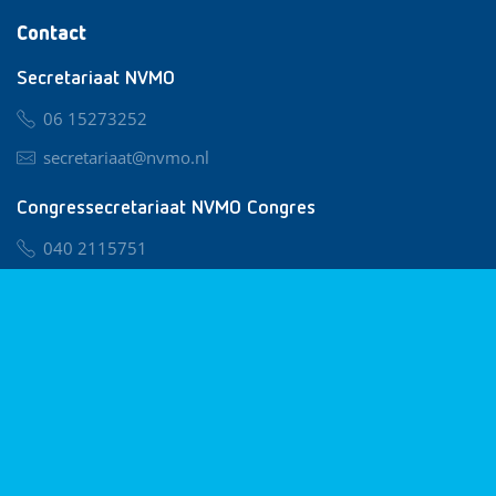
Contact
Secretariaat NVMO
06 15273252
secretariaat@nvmo.nl
Congressecretariaat NVMO Congres
040 2115751
nvmo@congresservice.nl
Lid worden van NVMO
Privacy & Cookies
Algemene Voorwaarden
Klachtenregeling