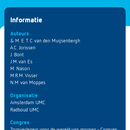
Informatie
Auteurs
& M. E. T. C. van den Muijsenbergh
A.C. Jorissen
J. Bont
J.M. van Es
M. Nasori
M.R.M. Visser
N.M. van Moppes
Organisatie
Amsterdam UMC
Radboud UMC
Congres
Zorgverleners voor de wereld van morgen - Congres