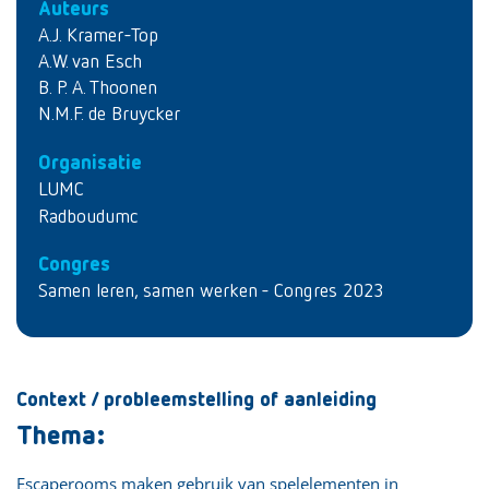
Auteurs
A.J. Kramer-Top
A.W. van Esch
B. P. A. Thoonen
N.M.F. de Bruycker
Organisatie
LUMC
Radboudumc
Congres
Samen leren, samen werken - Congres 2023
Context / probleemstelling of aanleiding
Thema:
Escaperooms maken gebruik van spelelementen in