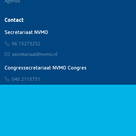
Agenda
Contact
Secretariaat NVMO
06 15273252
secretariaat@nvmo.nl
Congressecretariaat NVMO Congres
040 2115751
nvmo@congresservice.nl
Lid worden van NVMO
Privacy & Cookies
Algemene Voorwaarden