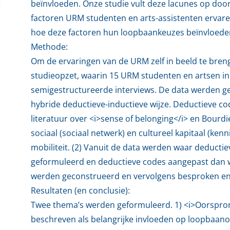
beïnvloeden. Onze studie vult deze lacunes op doo
factoren URM studenten en arts-assistenten ervar
hoe deze factoren hun loopbaankeuzes beïnvloede
Methode:
Om de ervaringen van de URM zelf in beeld te bren
studieopzet, waarin 15 URM studenten en artsen in 
semigestructureerde interviews. De data werden g
hybride deductieve-inductieve wijze. Deductieve c
literatuur over <i>sense of belonging</i> en Bourdie
sociaal (sociaal netwerk) en cultureel kapitaal (ken
mobiliteit. (2) Vanuit de data werden waar deducti
geformuleerd en deductieve codes aangepast dan
werden geconstrueerd en vervolgens besproken e
Resultaten (en conclusie):
Twee thema’s werden geformuleerd. 1) <i>Oorspron
beschreven als belangrijke invloeden op loopbaan