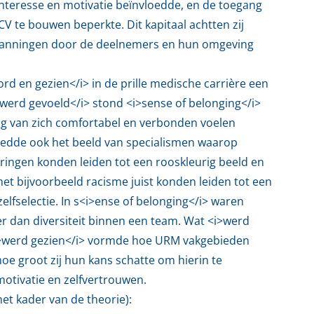
interesse en motivatie beïnvloedde, en de toegang
V te bouwen beperkte. Dit kapitaal achtten zij
spanningen door de deelnemers en hun omgeving
rd en gezien</i> in de prille medische carrière een
 werd gevoeld</i> stond <i>sense of belonging</i>
ng van zich comfortabel en verbonden voelen
oedde ook het beeld van specialismen waarop
ringen konden leiden tot een rooskleurig beeld en
et bijvoorbeeld racisme juist konden leiden tot een
elfselectie. In s<i>ense of belonging</i> waren
r dan diversiteit binnen een team. Wat <i>werd
<i>werd gezien</i> vormde hoe URM vakgebieden
oe groot zij hun kans schatte om hierin te
motivatie en zelfvertrouwen.
et kader van de theorie):