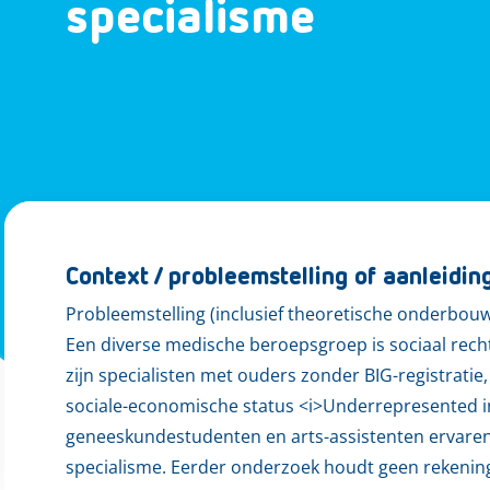
specialisme
Context / probleemstelling of aanleidin
Probleemstelling (inclusief theoretische onderbou
Een diverse medische beroepsgroep is sociaal recht
zijn specialisten met ouders zonder BIG-registrati
sociale-economische status <i>Underrepresented i
geneeskundestudenten en arts-assistenten ervare
specialisme. Eerder onderzoek houdt geen rekeni