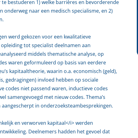
r te bestuderen 1) welke barrières en bevorderende
en onderweg naar een medisch specialisme, en 2)
n.
gen werd gekozen voor een kwalitatieve
opleiding tot specialist deelnamen aan
eanalyseerd middels thematische analyse, op
odes waren geformuleerd op basis van eerdere
u’s kapitaaltheorie, waarin o.a. economisch (geld),
nis, gedragingen) invloed hebben op sociale
eve codes niet passend waren, inductieve codes
 wel samengevoegd met nieuw codes. Thema’s
n aangescherpt in onderzoeksteambesprekingen.
kelijk en verworven kapitaal</i> werden
ontwikkeling. Deelnemers hadden het gevoel dat