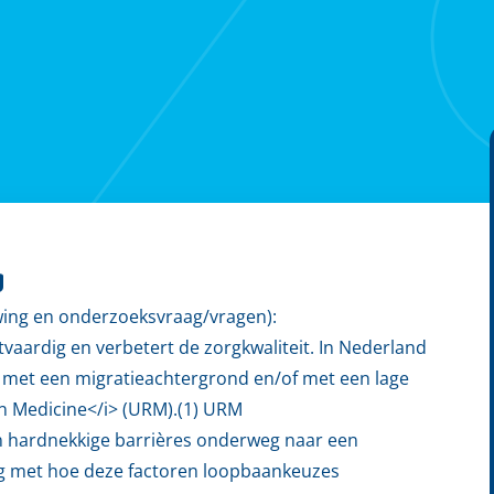
g
wing en onderzoeksvraag/vragen):
vaardig en verbetert de zorgkwaliteit. In Nederland
e, met een migratieachtergrond en/of met een lage
n Medicine</i> (URM).(1) URM
n hardnekkige barrières onderweg naar een
ng met hoe deze factoren loopbaankeuzes