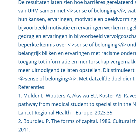
De resultaten laten zien hoe barrières gerelateerd 
van URM samen met <i>sense of belonging</i>, wat 
hun kansen, ervaringen, motivatie en beeldvorming
bijvoorbeeld motivatie en ervaringen werken mogel
gedrag en ervaringen in bijvoorbeeld vervolgcosc
beperkte kennis over <i>sense of belonging</i> o
belangrijk blijken en ervaringen met racisme onder
toegang tot informatie en mentorschap vergemakkel
meer uitnodigend te laten opstellen. Dit stimulee
<i>sense of belonging</i>. Met datzelfde doel die
Referenties:
1. Mulder L, Wouters A, Akwiwu EU, Koster AS, Raves
pathway from medical student to specialist in the N
Lancet Regional Health – Europe. 2023;35.
2. Bourdieu P. The forms of capital. 1986. Cultural 
2011.