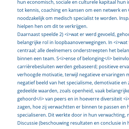
hun economisch, sociale en culturele kapitaal hun 
tot kennis, coaching en kansen om een netwerk en C
noodzakelijk om medisch specialist te worden. In
hielpen hen om dit te verkrijgen.
Daarnaast speelde 2) <i>wat er werd gevoeld, gehoo
belangrijke rol in loopbaanoverwegingen. In <i>wat
centraal; alle deelnemers onderstreepten het bela
binnen een team. S<i>ense of belonging</i> beïnvl
carrièrebesluiten werden gebaseerd; positieve erva
verhoogde motivatie, terwijl negatieve ervaringen m
negatief beeld van het specialisme, demotivatie en z
gedeelde waarden, zoals openheid, vaak belangrijke
gehoord</i> van peers en in hoeverre diversiteit 
zagen, hoe zij verwachtten er binnen te passen en h
specialiseren. Dit werkte door in hun verwachting, 
Discussie (beschouwing resultaten en conclusie in h