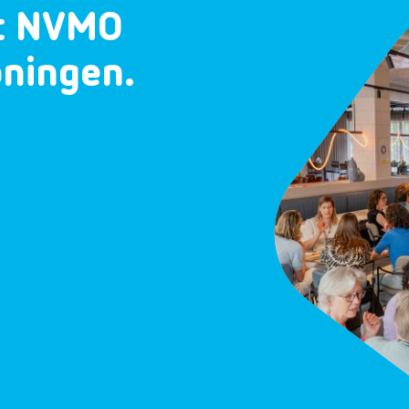
et NVMO
oningen.