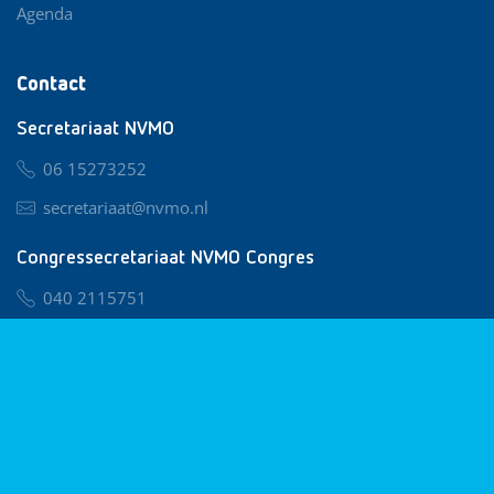
Agenda
Contact
Secretariaat NVMO
06 15273252
secretariaat@nvmo.nl
Congressecretariaat NVMO Congres
040 2115751
nvmo@congresservice.nl
Lid worden van NVMO
Privacy & Cookies
Algemene Voorwaarden