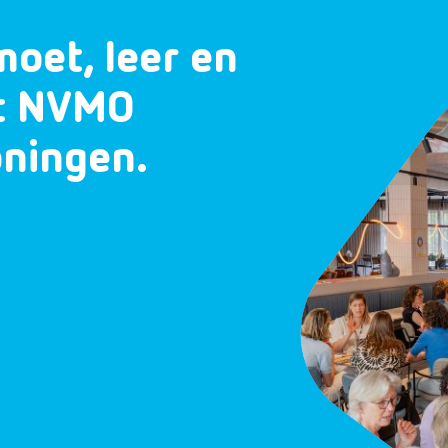
moet, leer en
et NVMO
oningen.