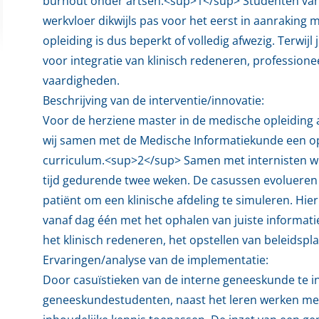
burnout onder artsen.<sup>1</sup> Studenten va
werkvloer dikwijls pas voor het eerst in aanraking 
opleiding is dus beperkt of volledig afwezig. Terwijl
voor integratie van klinisch redeneren, professione
vaardigheden.
Beschrijving van de interventie/innovatie:
Voor de herziene master in de medische opleiding 
wij samen met de Medische Informatiekunde een o
curriculum.<sup>2</sup> Samen met internisten w
tijd gedurende twee weken. De casussen evolueren 
patiënt om een klinische afdeling te simuleren. Hie
vanaf dag één met het ophalen van juiste informati
het klinisch redeneren, het opstellen van beleidspl
Ervaringen/analyse van de implementatie:
Door casuïstieken van de interne geneeskunde te 
geneeskundestudenten, naast het leren werken met 