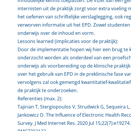
inhoudelijke kennis toepassen. De inzet van een g
internisten uit de praktijk zorgt voor extra voelin
het oefenen van schriftelijke verslaglegging, ook
verworven informatie uit het EPD. Zowel studenten a
onderwijs over de inhoud en vorm.
Lessons learned (implicaties voor de praktijk):
Door de implementatie hopen wij hier een brug te ku
onderzocht worden als onderdeel van een proefschr
onderwijs als voorbereiding op de klinische prakti
over het gebruik van EPD in de preklinische fase v
vervolgens zal ook gemengd kwantitatief-kwalitati
de praktijk te onderzoeken.
Referenties (max. 2):
Tajirian T, Stergiopoulos V, Strudwick G, Sequeira 
Jankowicz D. The Influence of Electronic Health Re
Survey. J Med Internet Res. 2020 Jul 15;22(7):e1927