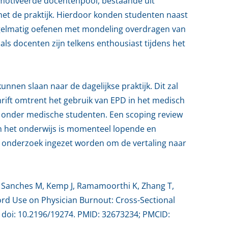
emotiveerde docentenpool, bestaande uit
g met de praktijk. Hierdoor konden studenten naast
 regelmatig oefenen met mondeling overdragen van
ls docenten zijn telkens enthousiast tijdens het
nnen slaan naar de dagelijkse praktijk. Dit zal
ift omtrent het gebruik van EPD in het medisch
jk onder medische studenten. Een scoping review
an het onderwijs is momenteel lopende en
ef onderzoek ingezet worden om de vertaling naar
L, Sanches M, Kemp J, Ramamoorthi K, Zhang T,
cord Use on Physician Burnout: Cross-Sectional
4. doi: 10.2196/19274. PMID: 32673234; PMCID: