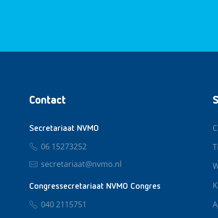
Contact
S
C
Secretariaat NVMO
06 15273252
T
secretariaat@nvmo.nl
W
K
Congressecretariaat NVMO Congres
040 2115751
A