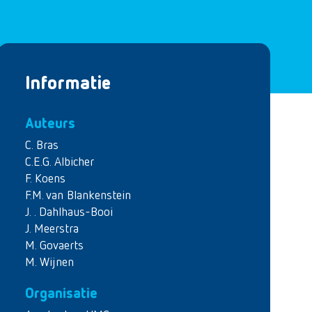
Informatie
Auteurs
C. Bras
C.E.G. Albicher
F. Koens
F.M. van Blankenstein
J. . Dahlhaus-Booi
J. Meerstra
M. Govaerts
M. Wijnen
Organisatie