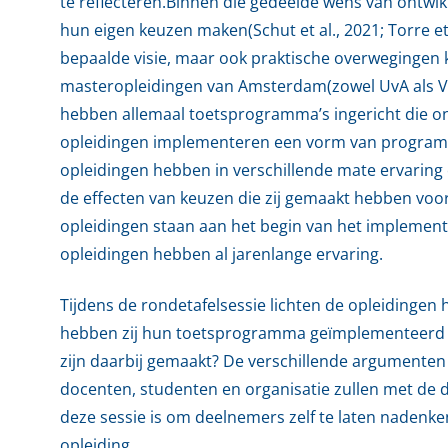
te reflecteren.Binnen die gedeelde wens van ontwi
hun eigen keuzen maken(Schut et al., 2021; Torre et
bepaalde visie, maar ook praktische overwegingen
masteropleidingen van Amsterdam(zowel UvA als V
hebben allemaal toetsprogramma’s ingericht die on
opleidingen implementeren een vorm van program
opleidingen hebben in verschillende mate ervarin
de effecten van keuzen die zij gemaakt hebben vo
opleidingen staan aan het begin van het impleme
opleidingen hebben al jarenlange ervaring.
Tijdens de rondetafelsessie lichten de opleidingen
hebben zij hun toetsprogramma geïmplementeerd o
zijn daarbij gemaakt? De verschillende argumenten
docenten, studenten en organisatie zullen met de
deze sessie is om deelnemers zelf te laten nadenke
opleiding.