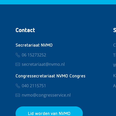
Contact
S
C
Secretariaat NVMO
06 15273252
T
secretariaat@nvmo.nl
W
K
Congressecretariaat NVMO Congres
040 2115751
A
nvmo@congresservice.nl
Lid worden van NVMO