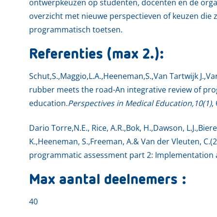
ontwerpkeuzen op studenten, docenten en de orga
overzicht met nieuwe perspectieven of keuzen die 
programmatisch toetsen.
Referenties (max 2.):
Schut,S.,Maggio,L.A.,Heeneman,S.,Van Tartwijk J.,Va
rubber meets the road-An integrative review of pr
education.
Perspectives in Medical Education,10(1)
,
Dario Torre,N.E., Rice, A.R.,Bok, H.,Dawson, L.J.,Biere
K.,Heeneman, S.,Freeman, A.& Van der Vleuten, C.(
programmatic assessment part 2: Implementation a
Max aantal deelnemers :
40