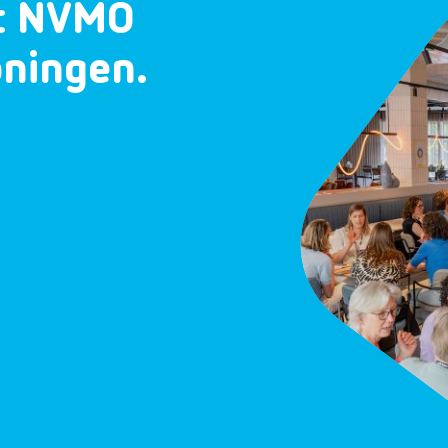
et NVMO
oningen.