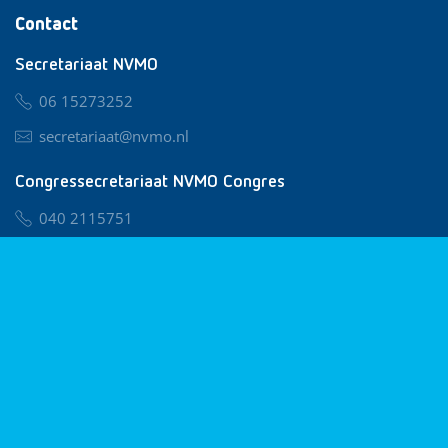
Contact
Secretariaat NVMO
06 15273252
secretariaat@nvmo.nl
Congressecretariaat NVMO Congres
040 2115751
nvmo@congresservice.nl
Lid worden van NVMO
Privacy & Cookies
Algemene Voorwaarden
Klachtenregeling