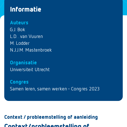
Informatie
Auteurs
G.J. Bok
L.D. . van Vuuren
M. Lodder
N.J.J.M. Mastenbroek
Organisatie
Universiteit Utrecht
Congres
Samen leren, samen werken - Congres 2023
Context / probleemstelling of aanleiding
Context/probleemstelling of