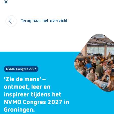
30
Terug naar het overzicht
NVMO Congres 2027
‘Zie de mens’ –
ontmoet, leer en
inspireer tijdens het
NVMO Congres 2027 in
Groningen.