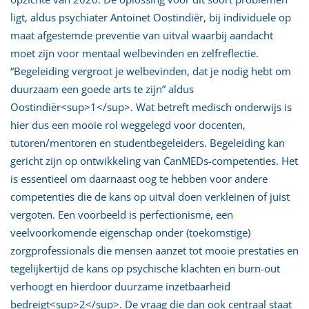
ligt, aldus psychiater Antoinet Oostindiër, bij individuele op
maat afgestemde preventie van uitval waarbij aandacht
moet zijn voor mentaal welbevinden en zelfreflectie.
“Begeleiding vergroot je welbevinden, dat je nodig hebt om
duurzaam een goede arts te zijn” aldus
Oostindiër<sup>1</sup>. Wat betreft medisch onderwijs is
hier dus een mooie rol weggelegd voor docenten,
tutoren/mentoren en studentbegeleiders. Begeleiding kan
gericht zijn op ontwikkeling van CanMEDs-competenties. Het
is essentieel om daarnaast oog te hebben voor andere
competenties die de kans op uitval doen verkleinen of juist
vergoten. Een voorbeeld is perfectionisme, een
veelvoorkomende eigenschap onder (toekomstige)
zorgprofessionals die mensen aanzet tot mooie prestaties en
tegelijkertijd de kans op psychische klachten en burn-out
verhoogt en hierdoor duurzame inzetbaarheid
bedreigt<sup>2</sup>. De vraag die dan ook centraal staat