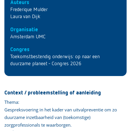
Auteurs
Frederique Mulder
Laura van Dijk
Organisatie
Amsterdam UMC
Congres
Toekomstbestendig onderwijs: op naar een
duurzame planeet - Congres 2026
Context / probleemstelling of aanleiding
Thema:
Gespreksvoering in het kader van uitvalpreventie om zo
duurzame inzetbaarheid van (toekomstige)
zorgprofessionals te waarborgen.