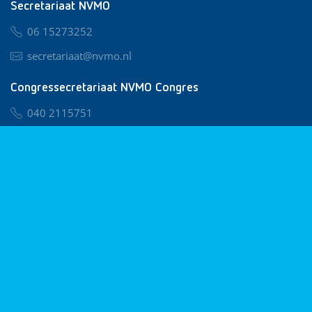
Secretariaat NVMO
06 15273252
secretariaat@nvmo.nl
Congressecretariaat NVMO Congres
040 2115751
nvmo@congresservice.nl
Lid worden van NVMO
Privacy & Cookies
Algemene Voorwaarden
Klachtenregeling
© 2026 NVMO
Realisatie door
BUROTIJS