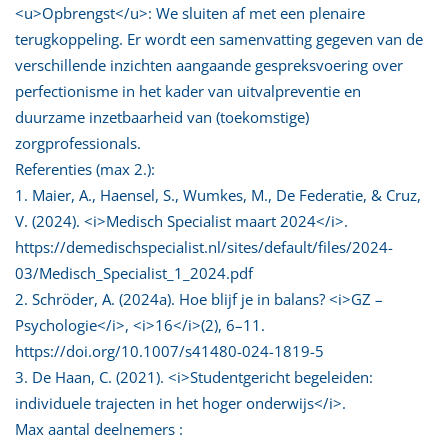
<u>Opbrengst</u>: We sluiten af met een plenaire
terugkoppeling. Er wordt een samenvatting gegeven van de
verschillende inzichten aangaande gespreksvoering over
perfectionisme in het kader van uitvalpreventie en
duurzame inzetbaarheid van (toekomstige)
zorgprofessionals.
Referenties (max 2.):
1. Maier, A., Haensel, S., Wumkes, M., De Federatie, & Cruz,
V. (2024). <i>Medisch Specialist maart 2024</i>.
https://demedischspecialist.nl/sites/default/files/2024-
03/Medisch_Specialist_1_2024.pdf
2. Schröder, A. (2024a). Hoe blijf je in balans? <i>GZ –
Psychologie</i>, <i>16</i>(2), 6–11.
https://doi.org/10.1007/s41480-024-1819-5
3. De Haan, C. (2021). <i>Studentgericht begeleiden:
individuele trajecten in het hoger onderwijs</i>.
Max aantal deelnemers :