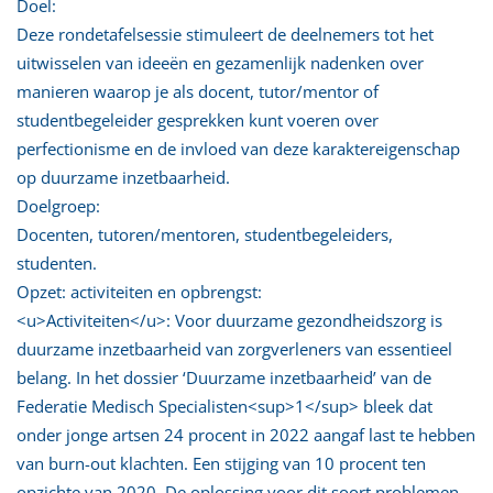
Doel:
Deze rondetafelsessie stimuleert de deelnemers tot het
uitwisselen van ideeën en gezamenlijk nadenken over
manieren waarop je als docent, tutor/mentor of
studentbegeleider gesprekken kunt voeren over
perfectionisme en de invloed van deze karaktereigenschap
op duurzame inzetbaarheid.
Doelgroep:
Docenten, tutoren/mentoren, studentbegeleiders,
studenten.
Opzet: activiteiten en opbrengst:
<u>Activiteiten</u>: Voor duurzame gezondheidszorg is
duurzame inzetbaarheid van zorgverleners van essentieel
belang. In het dossier ‘Duurzame inzetbaarheid’ van de
Federatie Medisch Specialisten<sup>1</sup> bleek dat
onder jonge artsen 24 procent in 2022 aangaf last te hebben
van burn-out klachten. Een stijging van 10 procent ten
opzichte van 2020. De oplossing voor dit soort problemen