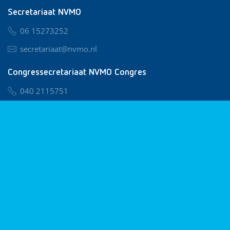
Secretariaat NVMO
06 15273252
secretariaat@nvmo.nl
Congressecretariaat NVMO Congres
040 2115751
nvmo@congresservice.nl
Lid worden van NVMO
Privacy & Cookies
Algemene Voorwaarden
Klachtenregeling
© 2026 NVMO
Realisatie door
BUROTIJS