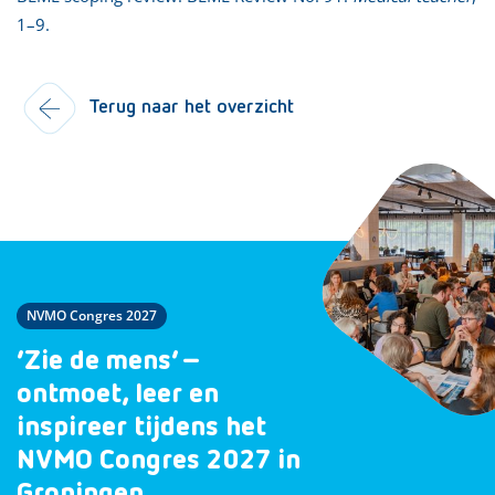
1–9.
Terug naar het overzicht
NVMO Congres 2027
‘Zie de mens’ –
ontmoet, leer en
inspireer tijdens het
NVMO Congres 2027 in
Groningen.