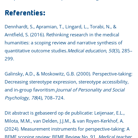
Referenties:
Dennhardt, S., Apramian, T., Lingard, L., Torabi, N., &
Arntfield, S. (2016). Rethinking research in the medical
humanities: a scoping review and narrative synthesis of
quantitative outcome studies.
Medical education
,
50
(3), 285–
299.
Galinsky, A.D., & Moskowitz, G.B. (2000). Perspective-taking:
Decreasing stereotype expression, stereotype accessibility,
and in-group favoritism.
Journal of Personality and Social
Psychology, 78
(4), 708–724.
Dit abstract is gebaseerd op de publicatie: Leijenaar, E.L.,
Milota, M.M., van Delden, J.J.M., & van Royen-Kerkhof, A.
(2024). Measurement instruments for perspective-taking: A
BEME scoping review: BEME Review No. 91.
Medical teacher
,