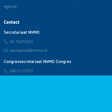
Agenda
Contact
Secretariaat NVMO
06 15273252
secretariaat@nvmo.nl
Congressecretariaat NVMO Congres
040 2115751
nvmo@congresservice.nl
Lid worden van NVMO