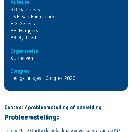
Auteurs
B.B. Bammens
D.V.R. Van Raemdonck
H.G. Geuens
P.H. Herijgers
P.R. Ryckaert
Organisatie
KU Leuven
Congres
Heilige huisjes - Congres 2020
Context / probleemstelling of aanleiding
Probleemstelling:
In mei 2019 startte de opleiding Geneeskunde van de KU