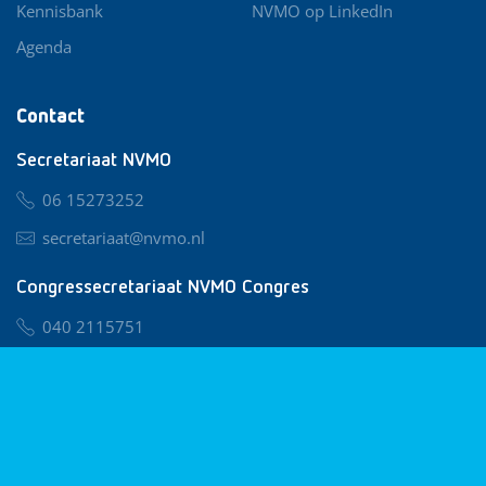
Kennisbank
NVMO op LinkedIn
Agenda
Contact
Secretariaat NVMO
06 15273252
secretariaat@nvmo.nl
Congressecretariaat NVMO Congres
040 2115751
nvmo@congresservice.nl
Lid worden van NVMO