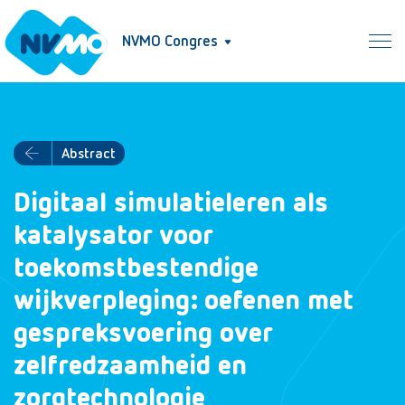
NVMO Congres
Abstract
Digitaal simulatieleren als
katalysator voor
toekomstbestendige
wijkverpleging: oefenen met
gespreksvoering over
zelfredzaamheid en
zorgtechnologie