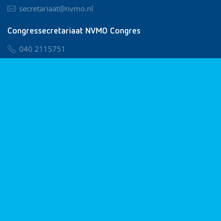
secretariaat@nvmo.nl
Congressecretariaat NVMO Congres
040 2115751
nvmo@congresservice.nl
Lid worden van NVMO
Privacy & Cookies
Algemene Voorwaarden
Klachtenregeling
© 2026 NVMO
Realisatie door
BUROTIJS