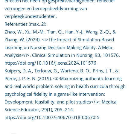
effecten het heeft op gespreksvaardigheden, reflectief
vermogen en beroepsbeeldvorming van
verpleegkundestudenten.
Referenties (max. 2):
Zhao, W., Xu, M.-M., Tian, Q., Han, Y.-J., Wang, Z.-Q., &
Zhang, W. (2024). <i>The Impact of Simulation-Based
Learning on Nursing Decision-Making Ability: A Meta-
Analysis</i>. Clinical Simulation in Nursing, 93, 101576.
https://doi.org/10.1016/j.ecns.2024.101576
Kuipers, D. A., Terlouw, G., Wartena, B. O., Prins, J. T., &
Pierie, J. P. E. N. (2019). <i>Maximizing authentic learning
and real-world problem-solving in health curricula through
psychological fidelity in a game-like intervention:
Development, feasibility, and pilot studies</i>. Medical
Science Educator, 29(1), 205–214.
https://doi.org/10.1007/s40670-018-00670-5