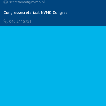
secretariaat@nvmo.nl
Congressecretariaat NVMO Congres
040 2115751
nvmo@congresservice.nl
Lid worden van NVMO
Privacy & Cookies
Algemene Voorwaarden
Klachtenregeling
© 2026 NVMO
Realisatie door
BUROTIJS