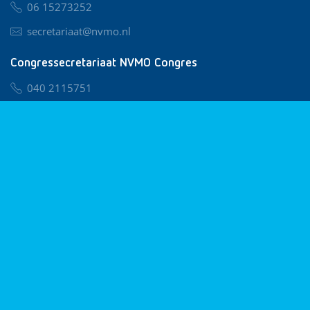
06 15273252
secretariaat@nvmo.nl
Congressecretariaat NVMO Congres
040 2115751
nvmo@congresservice.nl
Lid worden van NVMO
Privacy & Cookies
Algemene Voorwaarden
Klachtenregeling
© 2026 NVMO
Realisatie door
BUROTIJS