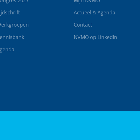
ongres 2027
Mijn NVMO
ijdschrift
Actueel & Agenda
erkgroepen
Contact
ennisbank
NVMO op LinkedIn
genda
rwaarden
Klachtenregeling
Realisatie door
BUROTIJS