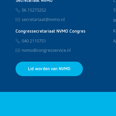
C
Secretariaat NVMO
06 15273252
T
secretariaat@nvmo.nl
W
K
Congressecretariaat NVMO Congres
040 2115751
A
nvmo@congresservice.nl
Lid worden van NVMO
© 2026 NVMO
Privacy & Cookies
Algemene Voo