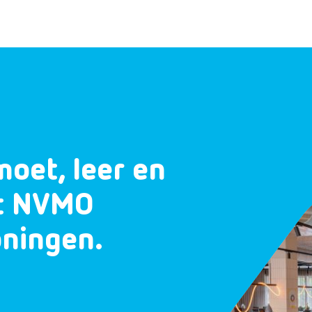
moet, leer en
et NVMO
oningen.