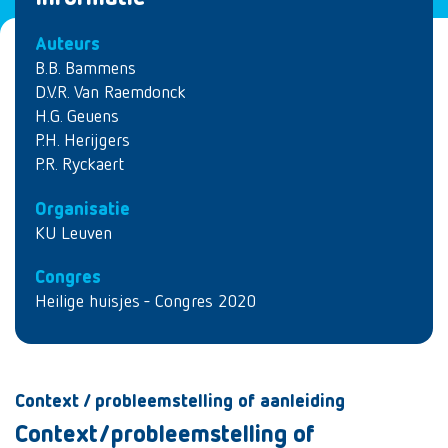
Auteurs
B.B. Bammens
D.V.R. Van Raemdonck
H.G. Geuens
P.H. Herijgers
P.R. Ryckaert
Organisatie
KU Leuven
Congres
Heilige huisjes - Congres 2020
Context / probleemstelling of aanleiding
Context/probleemstelling of