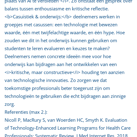
plaats van AI te verbieden”</i>. Zo ontstaat een gesprek over
balans tussen enthousiasme en kritische reflectie.
<b>Casuïstiek & onderwijs:</b> deelnemers werken in
groepjes met casussen: een technologie met bewezen
waarde, één met twijfelachtige waarde, en één hype. Hoe
zouden we dit in het onderwijs kunnen gebruiken om
studenten te leren evalueren en keuzes te maken?
Deelnemers nemen concrete ideeën mee voor hoe
onderwijs kan bijdragen aan het ontwikkelen van een
<i>kritische, maar constructieve</i> houding ten aanzien
van technologische innovaties. Zo zorgen we dat
toekomstige professionals beter toegerust zijn om
technologieën te gebruiken die echt bijdragen aan zinnige
zorg.
Referenties (max 2.):
Nicoll P, MacRury S, van Woerden HC, Smyth K. Evaluation
of Technology-Enhanced Learning Programs for Health Care
Professionals: Systematic Review. J Med Internet Res. 2018