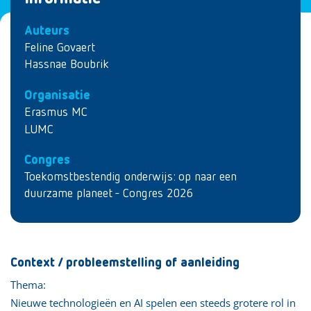
Auteurs
Feline Govaert
Hassnae Boubrik
Organisatie
Erasmus MC
LUMC
Congres
Toekomstbestendig onderwijs: op naar een
duurzame planeet - Congres 2026
Context / probleemstelling of aanleiding
Thema:
Nieuwe technologieën en AI spelen een steeds grotere rol in