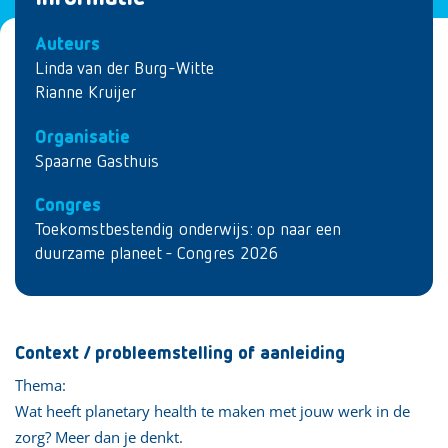
Auteurs
Linda van der Burg-Witte
Rianne Kruijer
Organisatie
Spaarne Gasthuis
Congres
Toekomstbestendig onderwijs: op naar een
duurzame planeet - Congres 2026
Context / probleemstelling of aanleiding
Thema:
Wat heeft planetary health te maken met jouw werk in de
zorg? Meer dan je denkt.