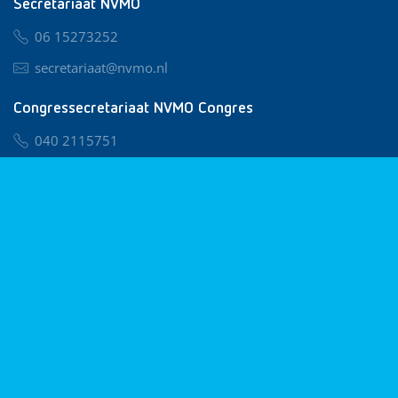
Secretariaat NVMO
06 15273252
secretariaat@nvmo.nl
Congressecretariaat NVMO Congres
040 2115751
nvmo@congresservice.nl
Lid worden van NVMO
Privacy & Cookies
Algemene Voorwaarden
Klachtenregeling
© 2026 NVMO
Realisatie door
BUROTIJS