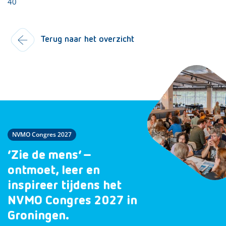
40
Terug naar het overzicht
NVMO Congres 2027
‘Zie de mens’ –
ontmoet, leer en
inspireer tijdens het
NVMO Congres 2027 in
Groningen.