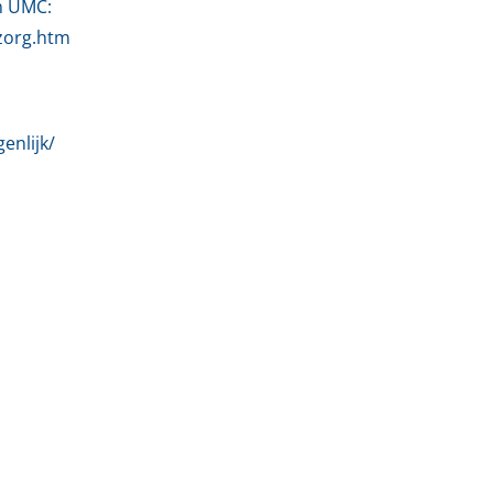
m UMC:
zorg.htm
enlijk/