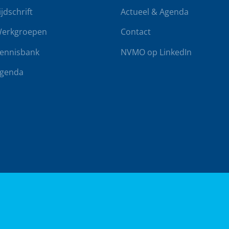
ijdschrift
Actueel & Agenda
erkgroepen
Contact
ennisbank
NVMO op LinkedIn
genda
rwaarden
Klachtenregeling
Realisatie door
BUROTIJS