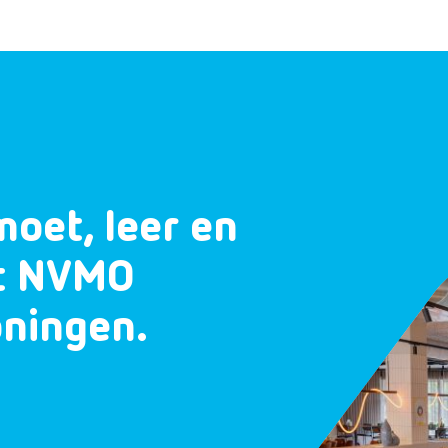
moet, leer en
et NVMO
oningen.