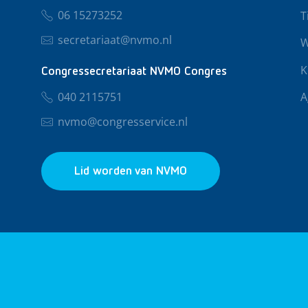
06 15273252
T
secretariaat@nvmo.nl
W
K
Congressecretariaat NVMO Congres
040 2115751
A
nvmo@congresservice.nl
Lid worden van NVMO
© 2026 NVMO
Privacy & Cookies
Algemene Voo