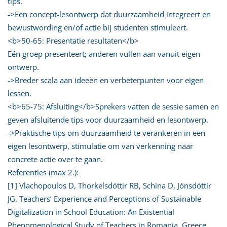
tips.
->Een concept-lesontwerp dat duurzaamheid integreert en
bewustwording en/of actie bij studenten stimuleert.
<b>50-65: Presentatie resultaten</b>
Eén groep presenteert; anderen vullen aan vanuit eigen
ontwerp.
->Breder scala aan ideeën en verbeterpunten voor eigen
lessen.
<b>65-75: Afsluiting</b>Sprekers vatten de sessie samen en
geven afsluitende tips voor duurzaamheid en lesontwerp.
->Praktische tips om duurzaamheid te verankeren in een
eigen lesontwerp, stimulatie om van verkenning naar
concrete actie over te gaan.
Referenties (max 2.):
[1] Vlachopoulos D, Thorkelsdóttir RB, Schina D, Jónsdóttir
JG. Teachers’ Experience and Perceptions of Sustainable
Digitalization in School Education: An Existential
Phenomenological Study of Teachers in Romania, Greece,