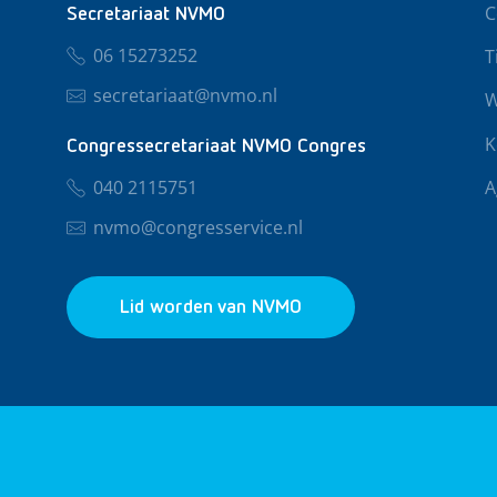
C
Secretariaat NVMO
06 15273252
T
secretariaat@nvmo.nl
W
K
Congressecretariaat NVMO Congres
040 2115751
A
nvmo@congresservice.nl
Lid worden van NVMO
© 2026 NVMO
Privacy & Cookies
Algemene Voo