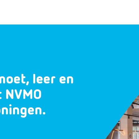
moet, leer en
et NVMO
oningen.