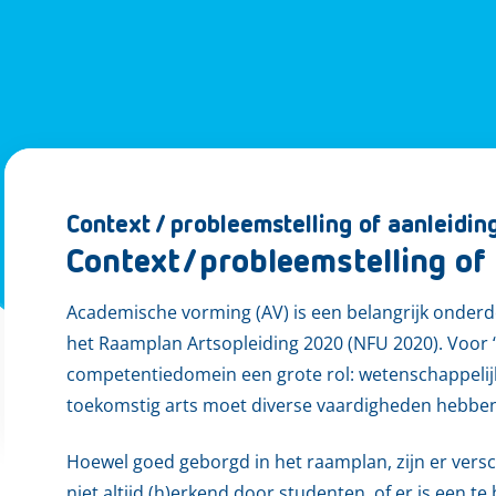
Context / probleemstelling of aanleidin
Context/probleemstelling of 
Academische vorming (AV) is een belangrijk onderd
het Raamplan Artsopleiding 2020 (NFU 2020). Voor ‘
competentiedomein een grote rol: wetenschappelij
toekomstig arts moet diverse vaardigheden hebben
Hoewel goed geborgd in het raamplan, zijn er versc
niet altijd (h)erkend door studenten, of er is een 