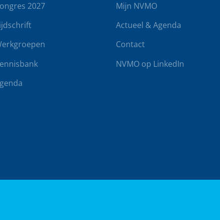
ongres 2027
Mijn NVMO
ijdschrift
Actueel & Agenda
erkgroepen
Contact
ennisbank
NVMO op LinkedIn
genda
rwaarden
Klachtenregeling
Realisatie door
BUROTIJS