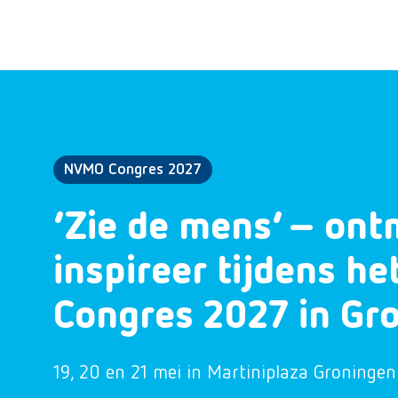
NVMO Congres 2027
‘Zie de mens’ – ont
inspireer tijdens h
Congres 2027 in Gr
19, 20 en 21 mei in Martiniplaza Groningen