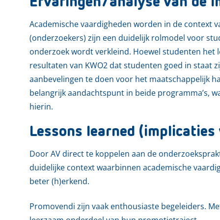
Ervaringen/analyse van de i
Academische vaardigheden worden in de context v
(onderzoekers) zijn een duidelijk rolmodel voor stu
onderzoek wordt verkleind. Hoewel studenten het leer
resultaten van KWO2 dat studenten goed in staat zij
aanbevelingen te doen voor het maatschappelijk hand
belangrijk aandachtspunt in beide programma’s, w
hierin.
Lessons learned (implicaties 
Door AV direct te koppelen aan de onderzoeksprakti
duidelijke context waarbinnen academische vaardi
beter (h)erkend.
Promovendi zijn vaak enthousiaste begeleiders. Met
leerzaam onderdeel van hun promotietraject.