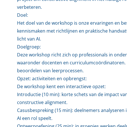
verbeteren.
Doel:
Het doel van de workshop is onze ervaringen en be
kennismaken met richtlijnen en praktische handvat
licht van AI.
Doelgroep:
Deze workshop richt zich op professionals in onde
waaronder docenten en curriculumcoördinatoren. 
beoordelen van leerprocessen.
Opzet: activiteiten en opbrengst:
De workshop kent een interactieve opzet:
Introductie (10 min): korte schets van de impact va
constructive alignment.
Casusbespreking (15 min): deelnemers analyseren i
AI een rol speelt.
Ontwerpoefening (25 min): in groepjes werken dee