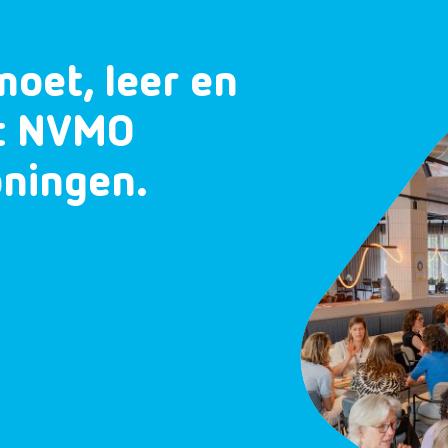
moet, leer en
et NVMO
oningen.