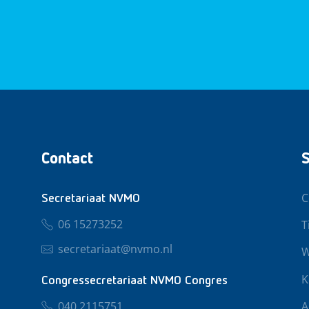
Contact
S
C
Secretariaat NVMO
06 15273252
T
secretariaat@nvmo.nl
W
K
Congressecretariaat NVMO Congres
040 2115751
A