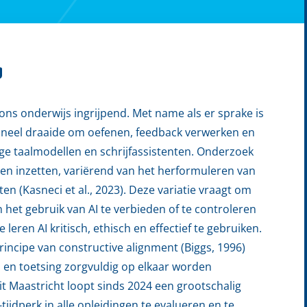
g
t ons onderwijs ingrijpend. Met name als er sprake is
ioneel draaide om oefenen, feedback verwerken en
ge taalmodellen en schrijfassistenten. Onderzoek
ren inzetten, variërend van het herformuleren van
en (Kasneci et al., 2023). Deze variatie vraagt om
 het gebruik van AI te verbieden of te controleren
 leren AI kritisch, ethisch en effectief te gebruiken.
rincipe van constructive alignment (Biggs, 1996)
en en toetsing zorgvuldig op elkaar worden
it Maastricht loopt sinds 2024 een grootschalig
tijdperk in alle opleidingen te evalueren en te