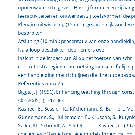
opnieuw vorm te geven. Hierbij formuleren zij aang
leeractiviteiten en ontwerpen zij toetsvormen die 
Plenaire uitwisseling (15 min): gezamenlijk worde
besproken.
Afsluiting (10 min): presentatie van onze handleidi
Na afloop beschikken deelnemers over:
inzicht in de impact van AI op het toetsen van schri
concrete strategieën om toetsing van schriftelijk
een handleiding met richtlijnen die direct toepasba
Referenties (max 2.):
Biggs, J. J. (1996). Enhancing teaching through cons
<i>32</i>(3), 347-364.
Kasneci, E., Sessler, K., Küchemann, S., Bannert, M., 
Günnemann, S., Hüllermeier, E., Krusche, S., Kutyniok, 
Sailer, M., Schmidt, A., Seidel, T., . . . Kasneci, G.
challenges of large language models for education. 