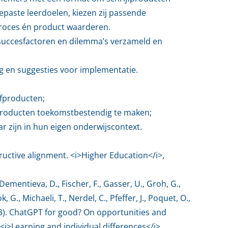
epaste leerdoelen, kiezen zij passende
proces én product waarderen.
n succesfactoren en dilemma’s verzameld en
ng en suggesties voor implementatie.
jfproducten;
e producten toekomstbestendig te maken;
ar zijn in hun eigen onderwijscontext.
tructive alignment. <i>Higher Education</i>,
Dementieva, D., Fischer, F., Gasser, U., Groh, G.,
G., Michaeli, T., Nerdel, C., Pfeffer, J., Poquet, O.,
 (2023). ChatGPT for good? On opportunities and
<i>Learning and individual differences</i>,