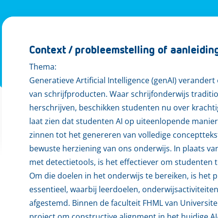
Context / probleemstelling of aanleidin
Thema:
Generatieve Artificial Intelligence (genAI) verander
van schrijfproducten. Waar schrijfonderwijs tradit
herschrijven, beschikken studenten nu over krachti
laat zien dat studenten AI op uiteenlopende manie
zinnen tot het genereren van volledige concepttekst
bewuste herziening van ons onderwijs. In plaats van
met detectietools, is het effectiever om studenten te
Om die doelen in het onderwijs te bereiken, is het p
essentieel, waarbij leerdoelen, onderwijsactiviteit
afgestemd. Binnen de faculteit FHML van Universite
project om constructive alignment in het huidige AI-