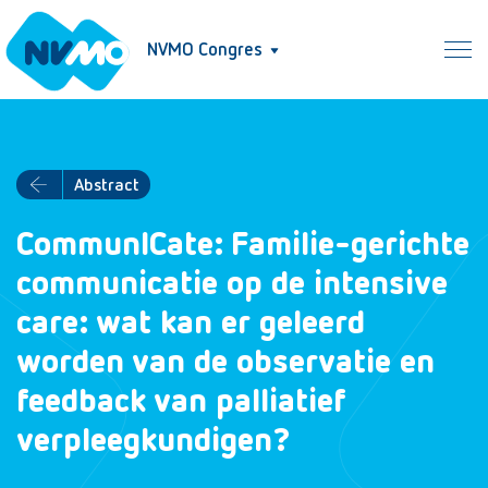
NVMO Congres
Abstract
CommunICate: Familie-gerichte
communicatie op de intensive
care: wat kan er geleerd
worden van de observatie en
feedback van palliatief
verpleegkundigen?