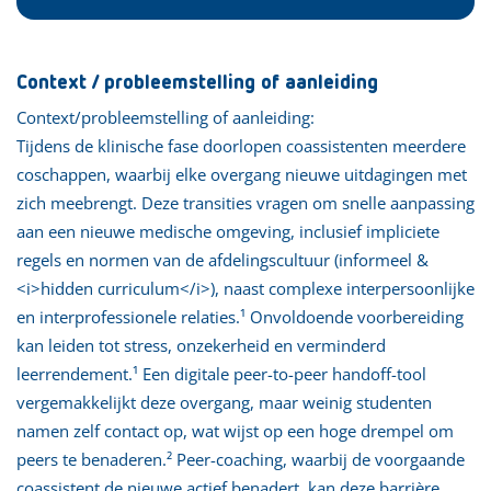
Context / probleemstelling of aanleiding
Context/probleemstelling of aanleiding:
Tijdens de klinische fase doorlopen coassistenten meerdere
coschappen, waarbij elke overgang nieuwe uitdagingen met
zich meebrengt. Deze transities vragen om snelle aanpassing
aan een nieuwe medische omgeving, inclusief impliciete
regels en normen van de afdelingscultuur (informeel &
<i>hidden curriculum</i>), naast complexe interpersoonlijke
en interprofessionele relaties.¹ Onvoldoende voorbereiding
kan leiden tot stress, onzekerheid en verminderd
leerrendement.¹ Een digitale peer-to-peer handoff-tool
vergemakkelijkt deze overgang, maar weinig studenten
namen zelf contact op, wat wijst op een hoge drempel om
peers te benaderen.² Peer-coaching, waarbij de voorgaande
coassistent de nieuwe actief benadert, kan deze barrière