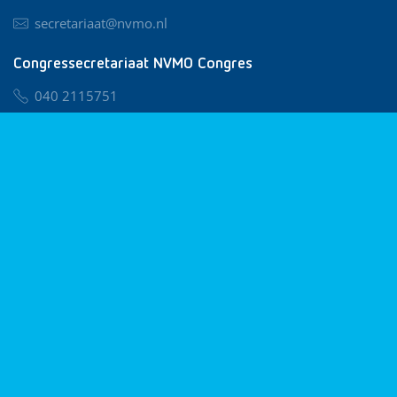
secretariaat@nvmo.nl
Congressecretariaat NVMO Congres
040 2115751
nvmo@congresservice.nl
Lid worden van NVMO
Privacy & Cookies
Algemene Voorwaarden
Klachtenregeling
© 2026 NVMO
Realisatie door
BUROTIJS