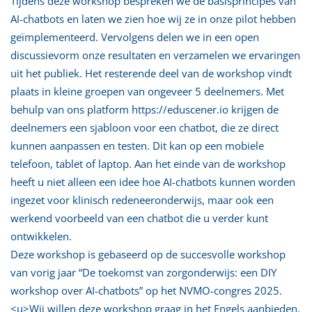
Tijdens deze workshop bespreken we de basisprincipes van
AI-chatbots en laten we zien hoe wij ze in onze pilot hebben
geïmplementeerd. Vervolgens delen we in een open
discussievorm onze resultaten en verzamelen we ervaringen
uit het publiek. Het resterende deel van de workshop vindt
plaats in kleine groepen van ongeveer 5 deelnemers. Met
behulp van ons platform https://eduscener.io krijgen de
deelnemers een sjabloon voor een chatbot, die ze direct
kunnen aanpassen en testen. Dit kan op een mobiele
telefoon, tablet of laptop. Aan het einde van de workshop
heeft u niet alleen een idee hoe AI-chatbots kunnen worden
ingezet voor klinisch redeneeronderwijs, maar ook een
werkend voorbeeld van een chatbot die u verder kunt
ontwikkelen.
Deze workshop is gebaseerd op de succesvolle workshop
van vorig jaar “De toekomst van zorgonderwijs: een DIY
workshop over AI-chatbots” op het NVMO-congres 2025.
<u>Wij willen deze workshop graag in het Engels aanbieden.