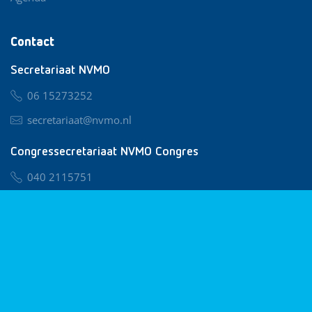
Contact
Secretariaat NVMO
06 15273252
secretariaat@nvmo.nl
Congressecretariaat NVMO Congres
040 2115751
nvmo@congresservice.nl
Lid worden van NVMO
Privacy & Cookies
Algemene Voorwaarden