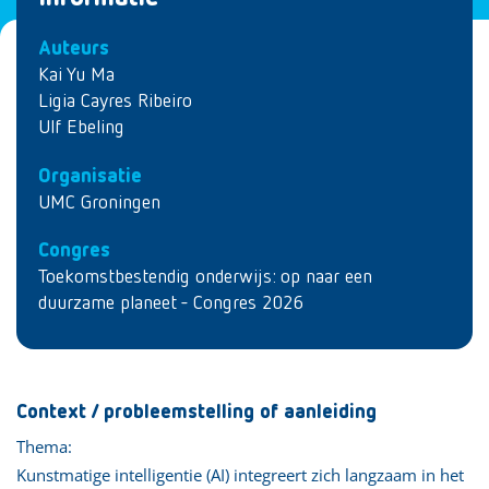
Auteurs
Kai Yu Ma
Ligia Cayres Ribeiro
Ulf Ebeling
Organisatie
UMC Groningen
Congres
Toekomstbestendig onderwijs: op naar een
duurzame planeet - Congres 2026
Context / probleemstelling of aanleiding
Thema:
Kunstmatige intelligentie (AI) integreert zich langzaam in het