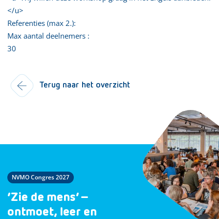
</u>
Referenties (max 2.):
Max aantal deelnemers :
30
Terug naar het overzicht
NVMO Congres 2027
‘Zie de mens’ –
ontmoet, leer en