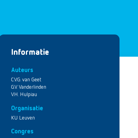
Informatie
Auteurs
C.V.G. van Geet
G.V. Vanderlinden
V.H. Hulpiau
Organisatie
KU Leuven
Congres