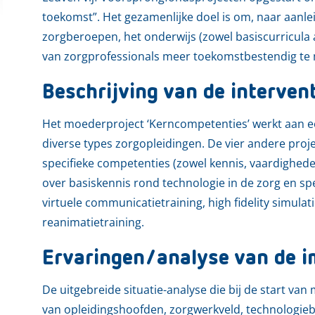
toekomst”. Het gezamenlijke doel is om, naar aanl
zorgberoepen, het onderwijs (zowel basiscurricula 
van zorgprofessionals meer toekomstbestendig te
Beschrijving van de interven
Het moederproject ‘Kerncompetenties’ werkt aan e
diverse types zorgopleidingen. De vier andere proj
specifieke competenties (zowel kennis, vaardighede
over basiskennis rond technologie in de zorg en sp
virtuele communicatietraining, high fidelity simulati
reanimatietraining.
Ervaringen/analyse van de i
De uitgebreide situatie-analyse die bij de start v
van opleidingshoofden, zorgwerkveld, technologiebe