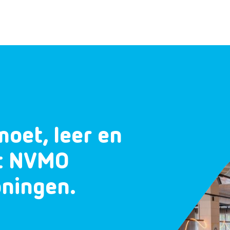
moet, leer en
et NVMO
oningen.