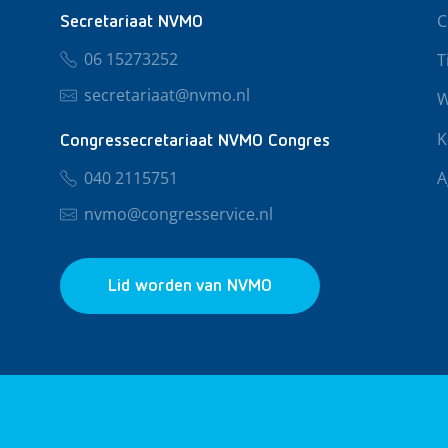
C
Secretariaat NVMO
06 15273252
T
secretariaat@nvmo.nl
W
K
Congressecretariaat NVMO Congres
040 2115751
A
nvmo@congresservice.nl
Lid worden van NVMO
© 2026 NVMO
Privacy & Cookies
Algemene Voo