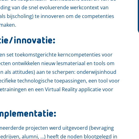
eiding van de snel evoluerende werkcontext van
als bijscholing) te innoveren om de competenties
 maken.
tie/innovatie:
en set toekomstgerichte kerncompetenties voor
ecten ontwikkelen nieuw lesmateriaal en tools om
n als attitudes) aan te scherpen: onderwijsinhoud
ecifieke technologische toepassingen, een tool voor
etrainingen en een Virtual Reality applicatie voor
mplementatie:
an meerderde projecten werd uitgevoerd (bevraging
drijven, alumni, …) heeft de noden blootgelegd in