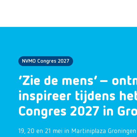
NVMO Congres 2027
‘Zie de mens’ – ont
inspireer tijdens h
Congres 2027 in Gr
19, 20 en 21 mei in Martiniplaza Groningen