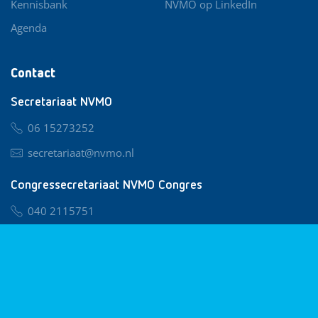
Kennisbank
NVMO op LinkedIn
Agenda
Contact
Secretariaat NVMO
06 15273252
secretariaat@nvmo.nl
Congressecretariaat NVMO Congres
040 2115751
nvmo@congresservice.nl
Lid worden van NVMO