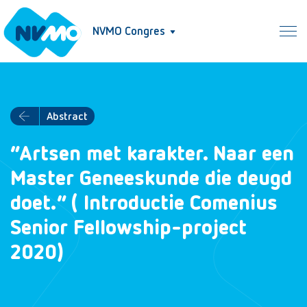
NVMO Congres
Abstract
“Artsen met karakter. Naar een
Master Geneeskunde die deugd
doet.” ( Introductie Comenius
Senior Fellowship-project
2020)