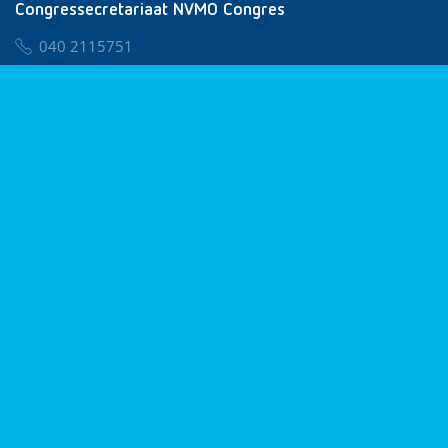
Congressecretariaat NVMO Congres
040 2115751
nvmo@congresservice.nl
Lid worden van NVMO
Privacy & Cookies
Algemene Voorwaarden
Klachtenregeling
© 2026 NVMO
Realisatie door
BUROTIJS