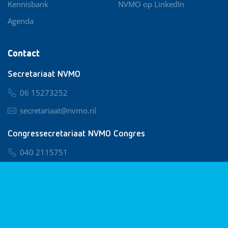
Kennisbank
NVMO op LinkedIn
Agenda
Contact
Secretariaat NVMO
06 15273252
secretariaat@nvmo.nl
Congressecretariaat NVMO Congres
040 2115751
nvmo@congresservice.nl
Lid worden van NVMO