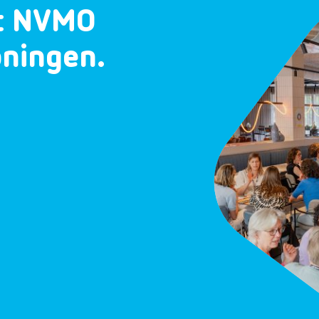
et NVMO
oningen.