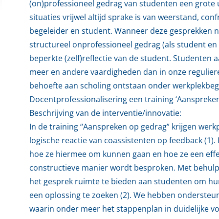
(on)professioneel gedrag van studenten een grote 
situaties vrijwel altijd sprake is van weerstand, co
begeleider en student. Wanneer deze gesprekken ni
structureel onprofessioneel gedrag (als student en
beperkte (zelf)reflectie van de student. Studenten
meer en andere vaardigheden dan in onze reguliere
behoefte aan scholing ontstaan onder werkplekbege
Docentprofessionalisering een training ‘Aanspreken
Beschrijving van de interventie/innovatie:
In de training “Aanspreken op gedrag” krijgen werkp
logische reactie van coassistenten op feedback (1). 
hoe ze hiermee om kunnen gaan en hoe ze een effe
constructieve manier wordt besproken. Met behulp 
het gesprek ruimte te bieden aan studenten om hun
een oplossing te zoeken (2). We hebben ondersteun
waarin onder meer het stappenplan in duidelijke v