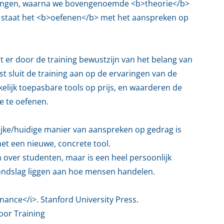
aringen, waarna we bovengenoemde <b>theorie</b>
ng staat het <b>oefenen</b> met het aanspreken op
at er door de training bewustzijn van het belang van
 sluit de training aan op de ervaringen van de
lijk toepasbare tools op prijs, en waarderen de
e te oefenen.
lijke/huidige manier van aanspreken op gedrag is
et een nieuwe, concrete tool.
 over studenten, maar is een heel persoonlijk
rondslag liggen aan hoe mensen handelen.
sonance</i>. Stanford University Press.
 voor Training