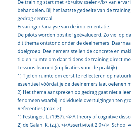
De training start met <b>uitwisselen</b> van erv
behandelen. Bij het laatste gedeelte van de traini
gedrag centraal.
Ervaringen/analyse van de implementatie:
De pilots worden positief geëvalueerd. Zo viel op d
dit thema ontstond onder de deelnemers. Daarnaast
doelgroep. Deelnemers stellen de concrete en makke
tijd en ruimte om daar tijdens de training direct me
Lessons learned (implicaties voor de praktijk):
1) Tijd en ruimte om eerst te reflecteren op natuur
essentieel vóórdat je de deelnemers laat oefenen m
2) Het thema aanspreken op gedrag gaat niet alleen
fenomeen waarbij individuele overtuigingen ten g
Referenties (max. 2):
1) Festinger, L. (1957). <i>A theory of cognitive dis
2) de Galan, K. (z.j.). <i>Assertiviteit 2.0</i>. School