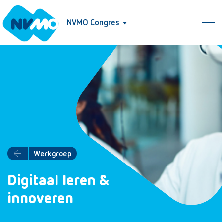
NVMO Congres
Werkgroep
Digitaal leren &
innoveren