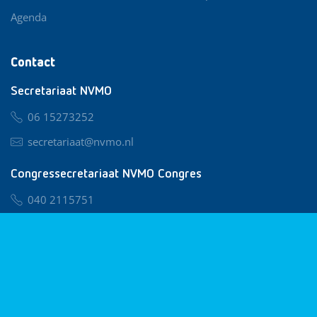
Agenda
Contact
Secretariaat NVMO
06 15273252
secretariaat@nvmo.nl
Congressecretariaat NVMO Congres
040 2115751
nvmo@congresservice.nl
Lid worden van NVMO