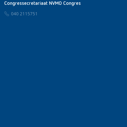
Congressecretariaat NVMO Congres
040 2115751
nvmo@congresservice.nl
Lid worden van NVMO
Privacy & Cookies
Algemene Voorwaarden
Klachtenregeling
© 2026 NVMO
Realisatie door
BUROTIJS