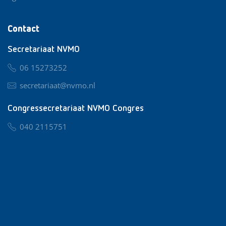
Contact
Secretariaat NVMO
06 15273252
secretariaat@nvmo.nl
Congressecretariaat NVMO Congres
040 2115751
nvmo@congresservice.nl
Lid worden van NVMO
Privacy & Cookies
Algemene Voorwaarden