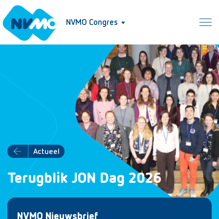
NVMO Congres
Actueel
Terugblik JON Dag 2026
NVMO Nieuwsbrief