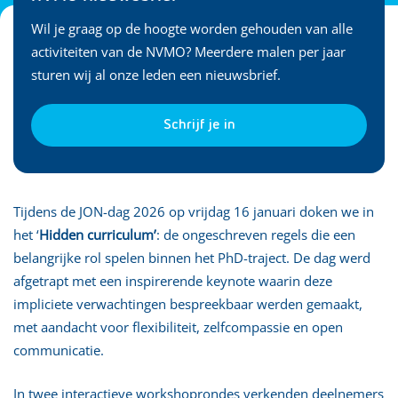
Wil je graag op de hoogte worden gehouden van alle
activiteiten van de NVMO? Meerdere malen per jaar
sturen wij al onze leden een nieuwsbrief.
Schrijf je in
Tijdens de JON-dag 2026 op vrijdag 16 januari doken we in
het ‘
Hidden curriculum’
: de ongeschreven regels die een
belangrijke rol spelen binnen het PhD-traject. De dag werd
afgetrapt met een inspirerende keynote waarin deze
impliciete verwachtingen bespreekbaar werden gemaakt,
met aandacht voor flexibiliteit, zelfcompassie en open
communicatie.
In twee interactieve workshoprondes verkenden deelnemers