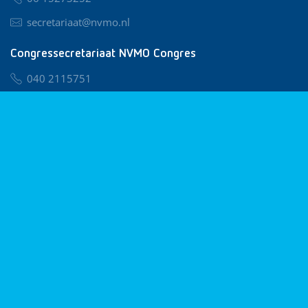
secretariaat@nvmo.nl
Congressecretariaat NVMO Congres
040 2115751
nvmo@congresservice.nl
Lid worden van NVMO
Privacy & Cookies
Algemene Voorwaarden
Klachtenregeling
© 2026 NVMO
Realisatie door
BUROTIJS